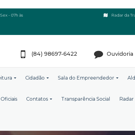
Sex - 07h às
Radar da Tr
(84) 98697-6422
Ouvidoria
eitura
Cidadão
Sala do Empreendedor
Ald
Oficiais
Contatos
Transparência Social
Radar 