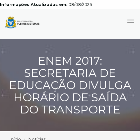
Informações Atualizadas em:
08/08/2026
Tog
navi
ENEM 2017:
SECRETARIA DE
EDUCAÇÃO DIVULGA
HORÁRIO DE SAÍDA
DO TRANSPORTE
Início
Notícias