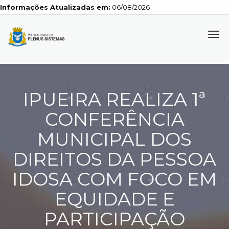
Informações Atualizadas em:
06/08/2026
Tog
navi
IPUEIRA REALIZA 1ª
CONFERÊNCIA
MUNICIPAL DOS
DIREITOS DA PESSOA
IDOSA COM FOCO EM
EQUIDADE E
PARTICIPAÇÃO