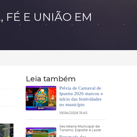
, FÉ E UNIÃO EM
Leia também
Prévia de Carnaval de
Ipueira 2026 marcou o
início das festividades
no município
10/04/2026 15:45
Secretaria Municipal de
Turismo, Esporte e Lazer
Retomada das