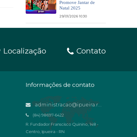
Promove Jantar de
Natal 2025
29/01/2026 10:30
Localização
Contato
Informações de contato
administracao@ipueira.rn.gov.br
(84) 98697-6422
R. Fundador Franscisco Quinino, 148 -
Centro, Ipueira - RN