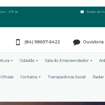
Sex - 07h às
Radar da Tr
(84) 98697-6422
Ouvidoria
eitura
Cidadão
Sala do Empreendedor
Ald
Oficiais
Contatos
Transparência Social
Radar 