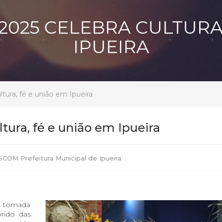
2025 CELEBRA CULTURA
IPUEIRA
ultura, fé e união em Ipueira
ltura, fé e união em Ipueira
SCOM Prefeitura Municipal de Ipueira
oi tomada
rido das