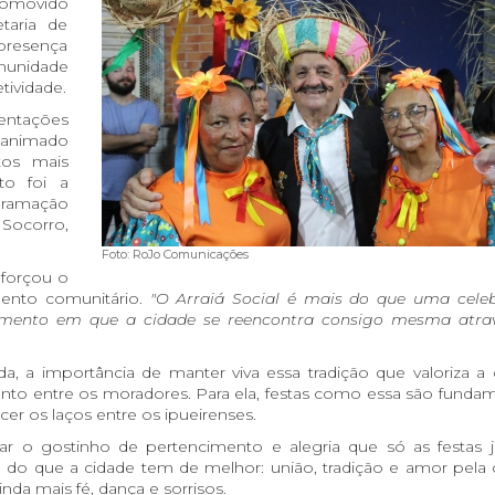
Promovido
taria de
presença
munidade
etividade.
entações
o animado
os mais
to foi a
ogramação
Socorro,
Foto: RoJo Comunicações
reforçou o
mento comunitário.
"O Arraiá Social é mais do que uma cele
mento em que a cidade se reencontra consigo mesma atra
a importância de manter viva essa tradição que valoriza a c
to entre os moradores. Para ela, festas como essa são fundam
cer os laços entre os ipueirenses.
ar o gostinho de pertencimento e alegria que só as festas j
 do que a cidade tem de melhor: união, tradição e amor pela c
da mais fé, dança e sorrisos.