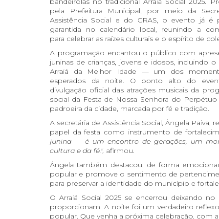
bandeirolas no tradicional Arraiá Social 2025. 
pela Prefeitura Municipal, por meio da Secre
Assistência Social e do CRAS, o evento já é 
garantida no calendário local, reunindo a co
para celebrar as raízes culturais e o espírito de col
A programação encantou o público com apres
juninas de crianças, jovens e idosos, incluindo 
Arraiá da Melhor Idade — um dos moment
esperados da noite. O ponto alto do even
divulgação oficial das atrações musicais da pr
social da Festa de Nossa Senhora do Perpétuo 
padroeira da cidade, marcada por fé e tradição.
A secretária de Assistência Social, Ângela Paiva, 
papel da festa como instrumento de fortaleci
junina — é um encontro de gerações, um mo
cultura e da fé.",
afirmou.
Ângela também destacou, de forma emocionada, 
popular e promove o sentimento de pertencimen
para preservar a identidade do município e fortale
O Arraiá Social 2025 se encerrou deixando no 
proporcionam. A noite foi um verdadeiro reflexo
popular. Que venha a próxima celebração, com ain