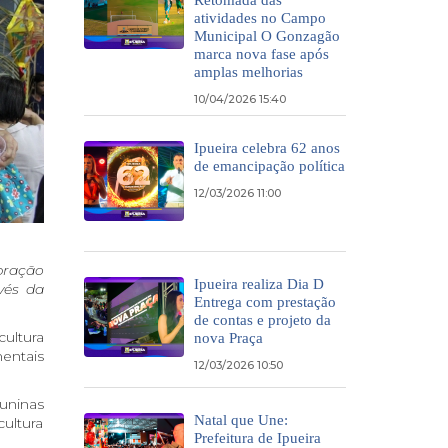
atividades no Campo
Municipal O Gonzagão
marca nova fase após
amplas melhorias
10/04/2026 15:40
Ipueira celebra 62 anos
de emancipação política
12/03/2026 11:00
bração
Ipueira realiza Dia D
vés da
Entrega com prestação
de contas e projeto da
ultura
nova Praça
entais
12/03/2026 10:50
uninas
Natal que Une:
ultura
Prefeitura de Ipueira