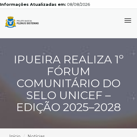
Informações Atualizadas em:
08/08/2026
Tog
navi
IPUEIRA REALIZA 1º
FÓRUM
COMUNITÁRIO DO
SELO UNICEF –
EDIÇÃO 2025–2028
Início
Notícias