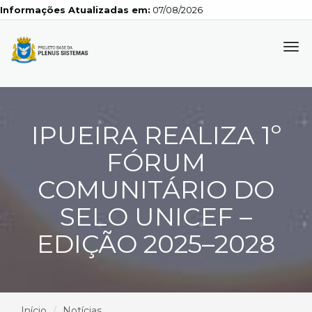
Informações Atualizadas em:
07/08/2026
Tog
navi
IPUEIRA REALIZA 1º
FÓRUM
COMUNITÁRIO DO
SELO UNICEF –
EDIÇÃO 2025–2028
Início
Notícias