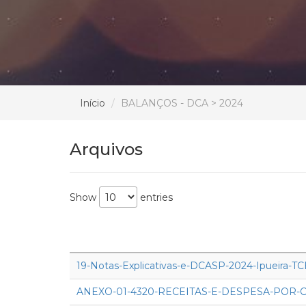
Início
BALANÇOS - DCA > 2024
Arquivos
Show
entries
19-Notas-Explicativas-e-DCASP-2024-Ipueira-T
ANEXO-01-4320-RECEITAS-E-DESPESA-POR-