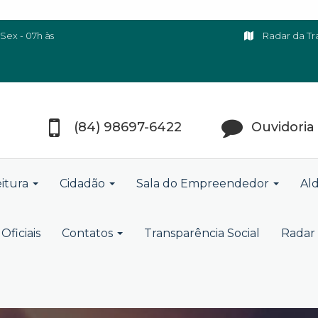
Sex - 07h às
Radar da Tr
(84) 98697-6422
Ouvidoria
eitura
Cidadão
Sala do Empreendedor
Ald
Oficiais
Contatos
Transparência Social
Radar 