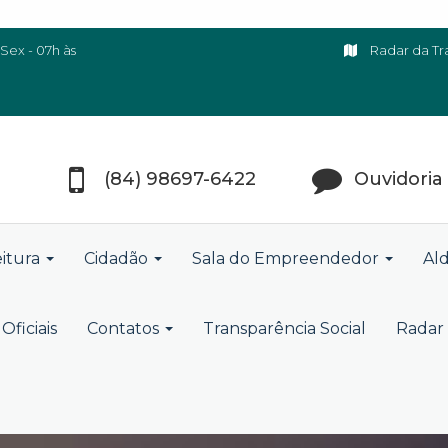
Sex - 07h às
Radar da Tr
(84) 98697-6422
Ouvidoria
eitura
Cidadão
Sala do Empreendedor
Ald
Oficiais
Contatos
Transparência Social
Radar 