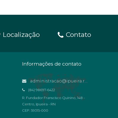
Localização
Contato
Informações de contato
administracao@ipueira.rn.gov.br
(84) 98697-6422
R. Fundador Franscisco Quinino, 148 -
Centro, Ipueira - RN
CEP: 59315-000