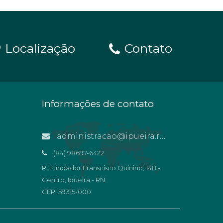
Localização
Contato
Informações de contato
administracao@ipueira.rn.gov.br
(84) 98697-6422
R. Fundador Franscisco Quinino, 148 -
Centro, Ipueira - RN
CEP: 59315-000