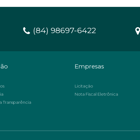
(84) 98697-6422
dão
Empresas
os
Licitação
ia
Nota Fiscal Eletrônica
a Transparência