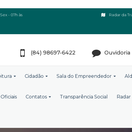
Sex - 07h às
Radar da Tr
(84) 98697-6422
Ouvidoria
eitura
Cidadão
Sala do Empreendedor
Ald
Oficiais
Contatos
Transparência Social
Radar 