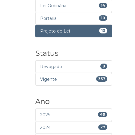
Lei Ordinária
14
Portaria
10
Projeto de Lei
13
Status
Revogado
8
Vigente
357
Ano
2025
49
2024
27