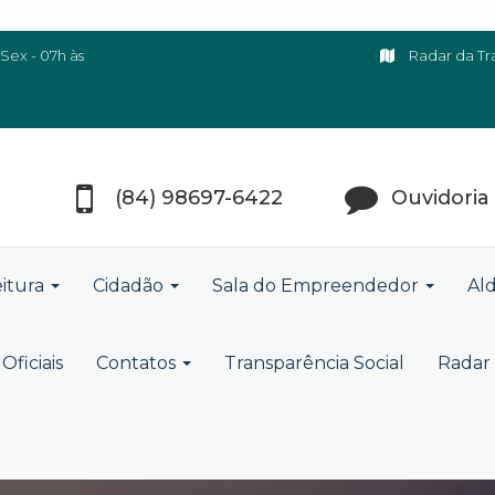
Sex - 07h às
Radar da Tr
(84) 98697-6422
Ouvidoria
eitura
Cidadão
Sala do Empreendedor
Ald
Oficiais
Contatos
Transparência Social
Radar 