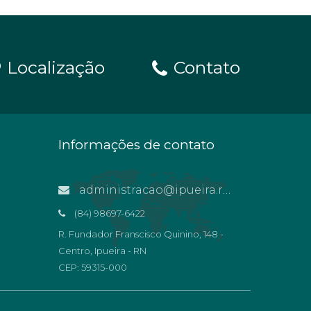
Localização
Contato
Informações de contato
administracao@ipueira.rn.gov.br
(84) 98697-6422
R. Fundador Franscisco Quinino, 148 -
Centro, Ipueira - RN
CEP: 59315-000