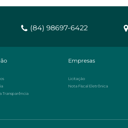
(84) 98697-6422
dão
Empresas
os
Licitação
ia
Nota Fiscal Eletrônica
a Transparência