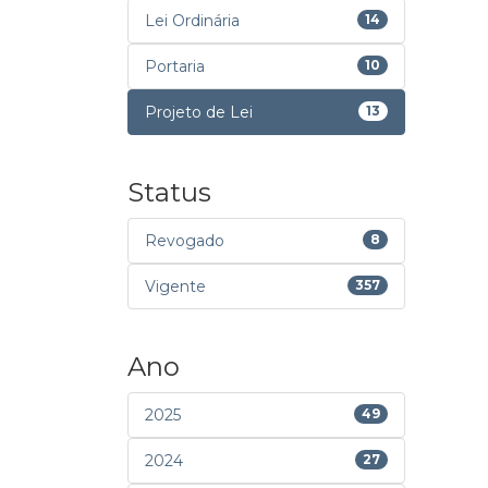
Lei Ordinária
14
Portaria
10
Projeto de Lei
13
Status
Revogado
8
Vigente
357
Ano
2025
49
2024
27