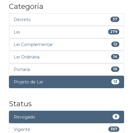
Categoria
Decreto
37
Lei
279
Lei Complementar
12
Lei Ordinária
14
Portaria
10
Projeto de Lei
13
Status
Revogado
8
Vigente
357