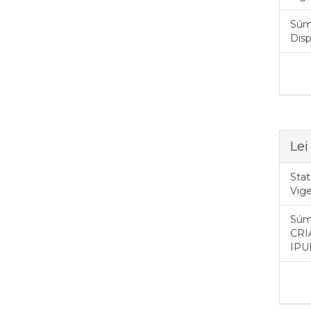
Súm
Disp
Lei
Stat
Vig
Súm
CRI
IPU