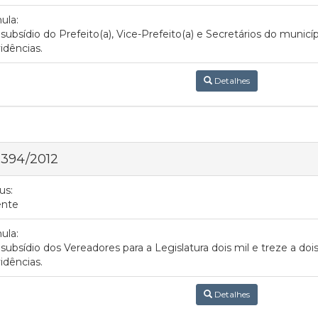
ula:
 subsídio do Prefeito(a), Vice-Prefeito(a) e Secretários do municí
idências.
Detalhes
 394/2012
us:
ente
ula:
 subsídio dos Vereadores para a Legislatura dois mil e treze a dois
idências.
Detalhes