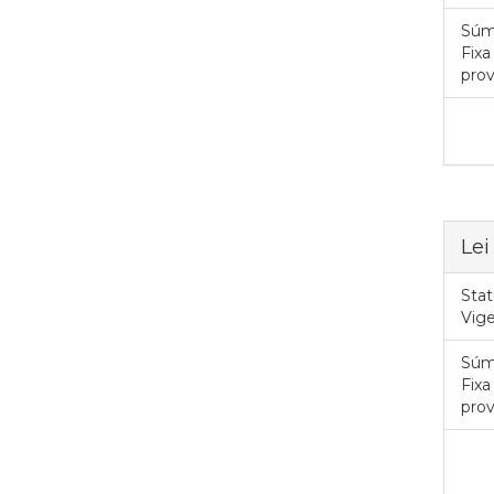
Súm
Fixa
prov
Lei
Stat
Vig
Súm
Fixa
prov