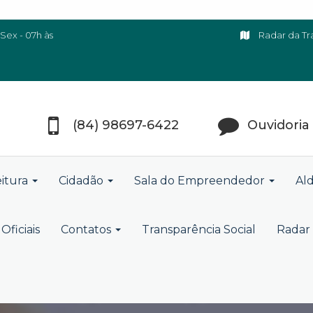
Sex - 07h às
Radar da Tr
(84) 98697-6422
Ouvidoria
eitura
Cidadão
Sala do Empreendedor
Ald
Oficiais
Contatos
Transparência Social
Radar 