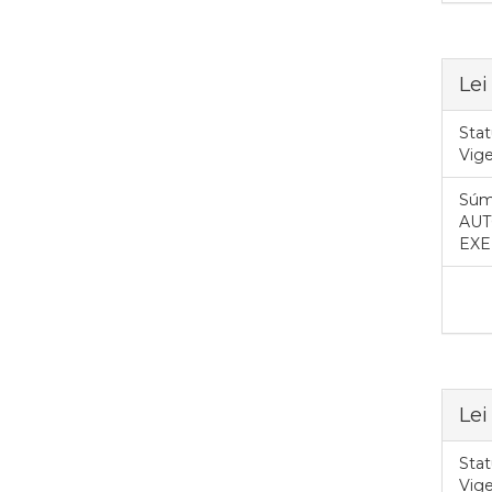
Lei
Stat
Vig
Súm
AUT
EXE
Lei
Stat
Vig