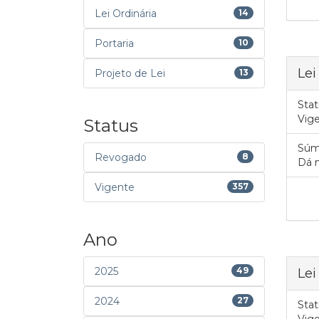
Lei Ordinária
14
Portaria
10
Lei
Projeto de Lei
13
Stat
Vig
Status
Súm
Revogado
8
Dá 
Vigente
357
Ano
2025
49
Lei
2024
27
Stat
Vig