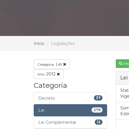
Início
Legislações
Pes
Lei
Categoria:
2012
Ano:
Lei
Categoria
Stat
Vig
Decreto
37
Súm
Lei
279
Esti
Lei Complementar
12