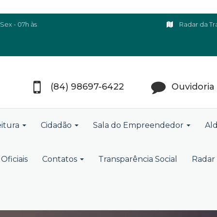
Sex - 07h às
Radar da Tr
(84) 98697-6422
Ouvidoria
eitura
Cidadão
Sala do Empreendedor
Ald
Oficiais
Contatos
Transparência Social
Radar 