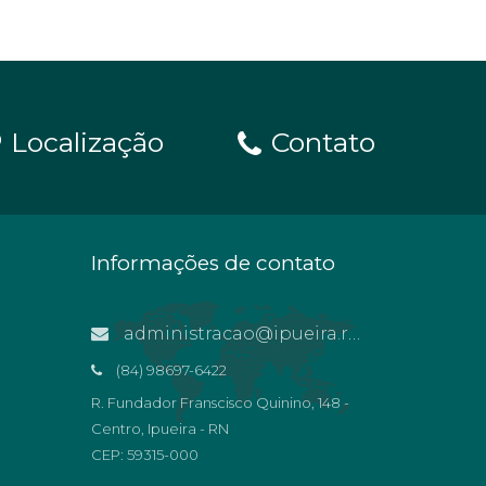
Localização
Contato
Informações de contato
administracao@ipueira.rn.gov.br
(84) 98697-6422
R. Fundador Franscisco Quinino, 148 -
Centro, Ipueira - RN
CEP: 59315-000