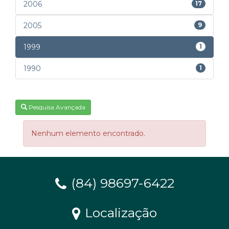
2006
17
2005
9
1999
1
1990
1
Pesquisa Avançada
Nenhum elemento encontrado.
(84) 98697-6422
Localização