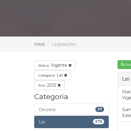
Início
Legislações
Pes
Vigente
Status:
Lei
Categoria:
Lei
2012
Ano:
Stat
Categoria
Vig
Decreto
37
Súm
Esti
Lei
279