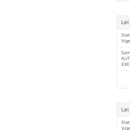
Lei
Stat
Vig
Súm
AUT
EXE
Lei
Stat
Vig