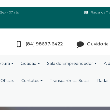
Sex - 07h às
Radar da Tr
(84) 98697-6422
Ouvidoria
eitura
Cidadão
Sala do Empreendedor
Ald
Oficiais
Contatos
Transparência Social
Radar 