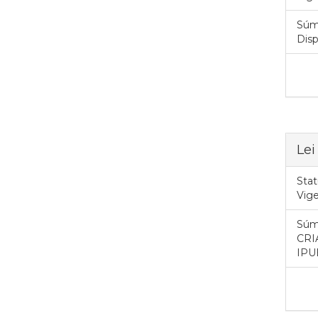
Súm
Disp
Lei
Stat
Vig
Súm
CRI
IPU