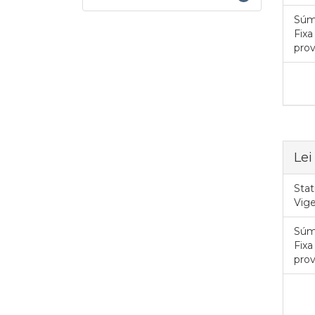
Súm
Fixa
prov
Lei
Stat
Vig
Súm
Fixa
prov