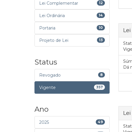
Lei Complementar
12
Lei Ordinária
14
Portaria
10
Lei
Projeto de Lei
13
Stat
Vig
Status
Súm
Dá 
Revogado
8
Vigente
357
Ano
Lei
2025
49
Stat
Vig