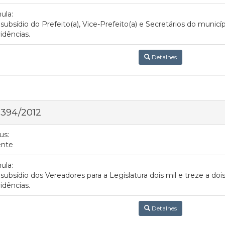
ula:
 subsídio do Prefeito(a), Vice-Prefeito(a) e Secretários do municí
idências.
Detalhes
 394/2012
us:
ente
ula:
 subsídio dos Vereadores para a Legislatura dois mil e treze a dois
idências.
Detalhes