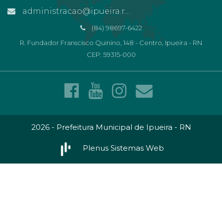
administracao@ipueira.rn.gov.br
(84) 98697-6422
R. Fundador Franscisco Quinino, 148 - Centro, Ipueira - RN
CEP: 59315-000
2026 - Prefeitura Municipal de Ipueira - RN
Plenus Sistemas Web