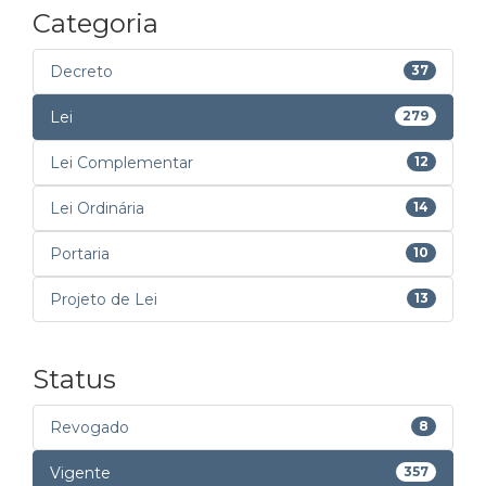
Categoria
Decreto
37
Lei
279
Lei Complementar
12
Lei Ordinária
14
Portaria
10
Projeto de Lei
13
Status
Revogado
8
Vigente
357