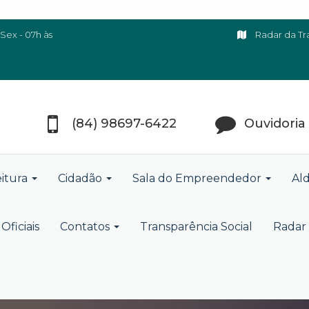
Sex - 07h às
Radar da Tr
(84) 98697-6422
Ouvidoria
eitura
Cidadão
Sala do Empreendedor
Ald
Oficiais
Contatos
Transparência Social
Radar 