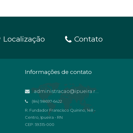
Localização
Contato
Informações de contato
administracao@ipueira.rn.gov.br
(84) 98697-6422
R. Fundador Franscisco Quinino, 148 -
Centro, Ipueira - RN
CEP: 59315-000