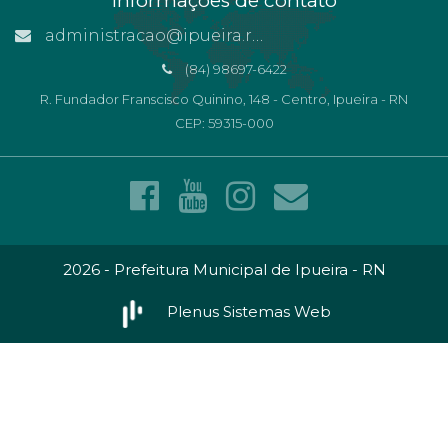
Informações de contato
administracao@ipueira.rn.gov.br
(84) 98697-6422
R. Fundador Franscisco Quinino, 148 - Centro, Ipueira - RN
CEP: 59315-000
2026 - Prefeitura Municipal de Ipueira - RN
Plenus Sistemas Web