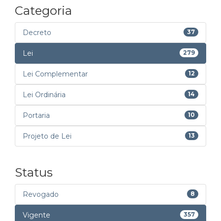
Categoria
Decreto
37
Lei
279
Lei Complementar
12
Lei Ordinária
14
Portaria
10
Projeto de Lei
13
Status
Revogado
8
Vigente
357