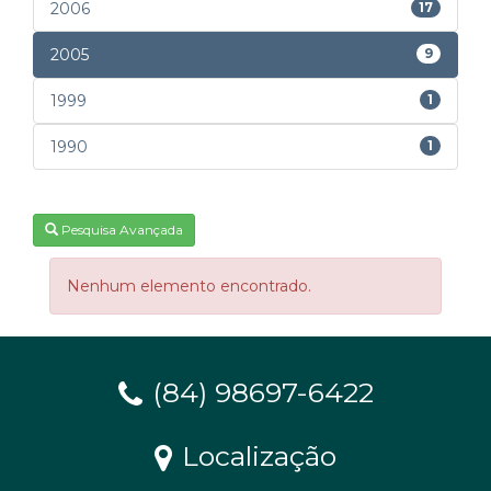
2006
17
2005
9
1999
1
1990
1
Pesquisa Avançada
Nenhum elemento encontrado.
(84) 98697-6422
Localização