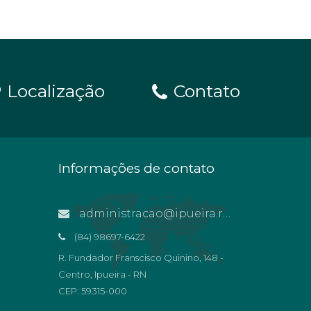
Localização
Contato
Informações de contato
administracao@ipueira.rn.gov.br
(84) 98697-6422
R. Fundador Franscisco Quinino, 148 -
Centro, Ipueira - RN
CEP: 59315-000