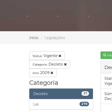
Início
Legislações
Pes
Vigente
Status:
Decreto
Categoria:
Dec
2009
Ano:
Stat
Categoria
Vig
Decreto
37
Súm
Decr
Lei
279