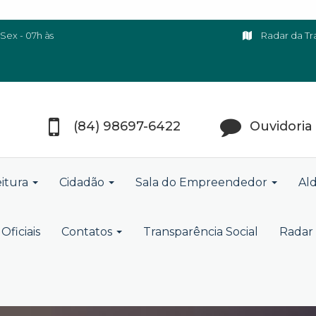
Sex - 07h às
Radar da Tr
(84) 98697-6422
Ouvidoria
eitura
Cidadão
Sala do Empreendedor
Ald
Oficiais
Contatos
Transparência Social
Radar 