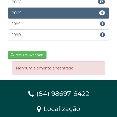
2006
17
2005
9
1999
1
1990
1
Pesquisa Avançada
Nenhum elemento encontrado.
(84) 98697-6422
Localização