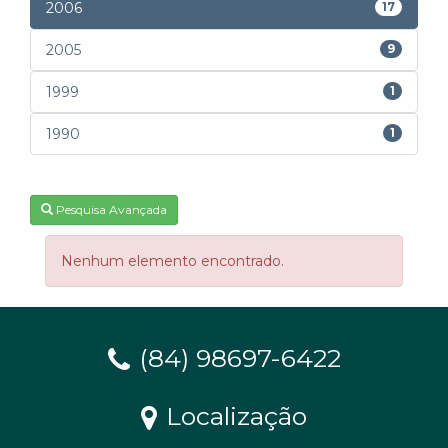
2006
17
2005
9
1999
1
1990
1
Pesquisa Avançada
Nenhum elemento encontrado.
(84) 98697-6422
Localização