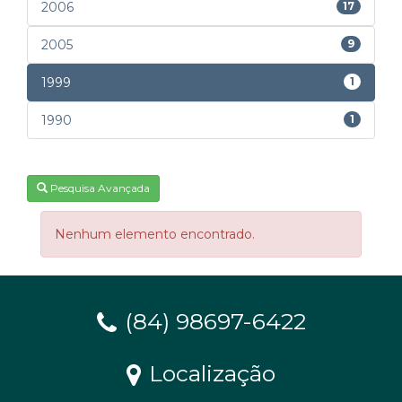
2006
17
2005
9
1999
1
1990
1
Pesquisa Avançada
Nenhum elemento encontrado.
(84) 98697-6422
Localização