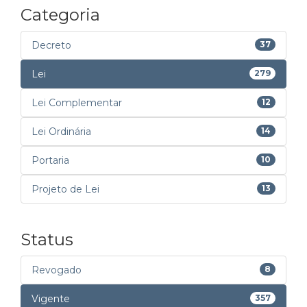
Categoria
Decreto
37
Lei
279
Lei Complementar
12
Lei Ordinária
14
Portaria
10
Projeto de Lei
13
Status
Revogado
8
Vigente
357