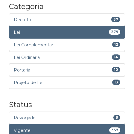
Categoria
Decreto
37
Lei
279
Lei Complementar
12
Lei Ordinária
14
Portaria
10
Projeto de Lei
13
Status
Revogado
8
Vigente
357