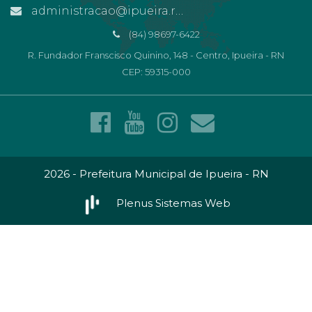
administracao@ipueira.rn.gov.br
(84) 98697-6422
R. Fundador Franscisco Quinino, 148 - Centro, Ipueira - RN
CEP: 59315-000
2026 - Prefeitura Municipal de Ipueira - RN
Plenus Sistemas Web