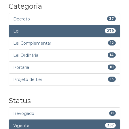
Categoria
Decreto
37
Lei
279
Lei Complementar
12
Lei Ordinária
14
Portaria
10
Projeto de Lei
13
Status
Revogado
8
Vigente
357