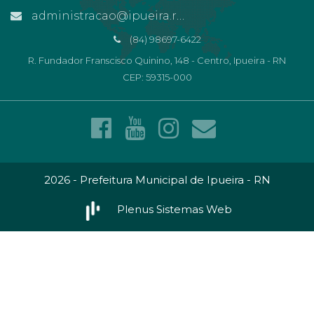
administracao@ipueira.rn.gov.br
(84) 98697-6422
R. Fundador Franscisco Quinino, 148 - Centro, Ipueira - RN
CEP: 59315-000
2026 - Prefeitura Municipal de Ipueira - RN
Plenus Sistemas Web