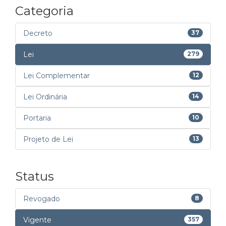
Categoria
Decreto
37
Lei
279
Lei Complementar
12
Lei Ordinária
14
Portaria
10
Projeto de Lei
13
Status
Revogado
8
Vigente
357