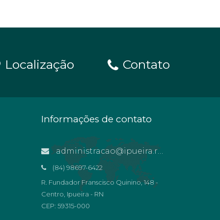
Localização
Contato
Informações de contato
administracao@ipueira.rn.gov.br
(84) 98697-6422
R. Fundador Franscisco Quinino, 148 -
Centro, Ipueira - RN
CEP: 59315-000