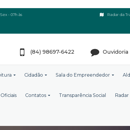
Sex - 07h às
Radar da Tr
(84) 98697-6422
Ouvidoria
eitura
Cidadão
Sala do Empreendedor
Ald
Oficiais
Contatos
Transparência Social
Radar 