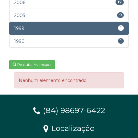
2006
17
2005
9
1999
1
1990
1
Pesquisa Avançada
Nenhum elemento encontrado.
(84) 98697-6422
Localização