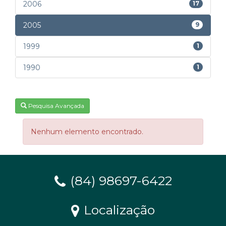
2006
17
2005
9
1999
1
1990
1
Pesquisa Avançada
Nenhum elemento encontrado.
(84) 98697-6422
Localização