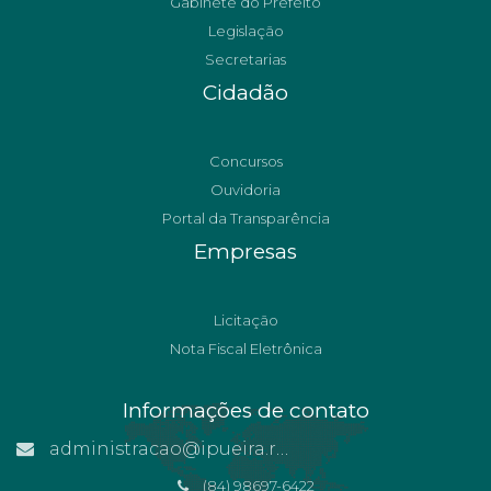
Gabinete do Prefeito
Legislação
Secretarias
Cidadão
Concursos
Ouvidoria
Portal da Transparência
Empresas
Licitação
Nota Fiscal Eletrônica
Informações de contato
administracao@ipueira.rn.gov.br
(84) 98697-6422