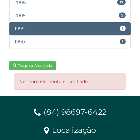
2006
17
2005
9
1999
1
1990
1
Pesquisa Avançada
Nenhum elemento encontrado.
(84) 98697-6422
Localização