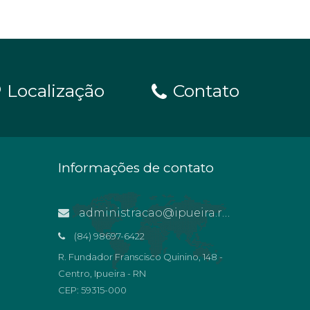
Localização
Contato
Informações de contato
administracao@ipueira.rn.gov.br
(84) 98697-6422
R. Fundador Franscisco Quinino, 148 -
Centro, Ipueira - RN
CEP: 59315-000