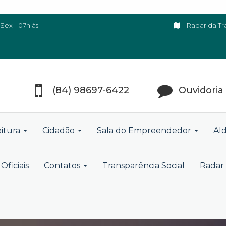
Sex - 07h às
Radar da Tr
(84) 98697-6422
Ouvidoria
eitura
Cidadão
Sala do Empreendedor
Ald
Oficiais
Contatos
Transparência Social
Radar 