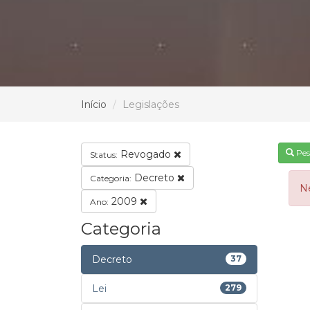
Início
Legislações
Pes
Revogado
Status:
Decreto
Categoria:
N
2009
Ano:
Categoria
Decreto
37
Lei
279