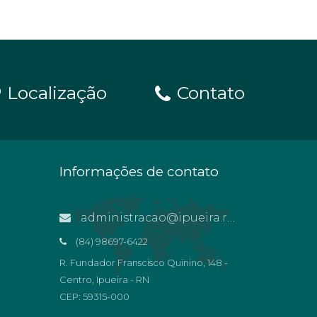
Localização
Contato
Informações de contato
administracao@ipueira.rn.gov.br
(84) 98697-6422
R. Fundador Franscisco Quinino, 148 -
Centro, Ipueira - RN
CEP: 59315-000