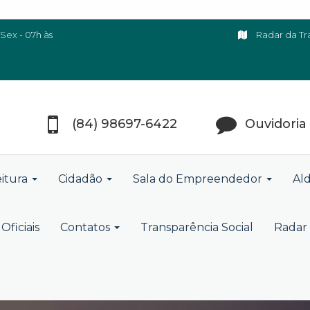
Sex - 07h às
Radar da Tr
(84) 98697-6422
Ouvidoria
eitura
Cidadão
Sala do Empreendedor
Ald
Oficiais
Contatos
Transparência Social
Radar 