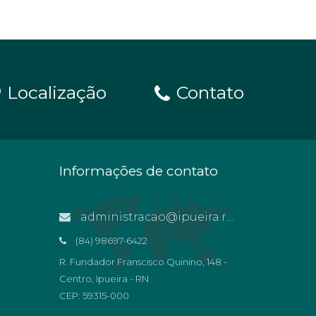
Localização
Contato
Informações de contato
administracao@ipueira.rn.gov.br
(84) 98697-6422
R. Fundador Franscisco Quinino, 148 -
Centro, Ipueira - RN
CEP: 59315-000