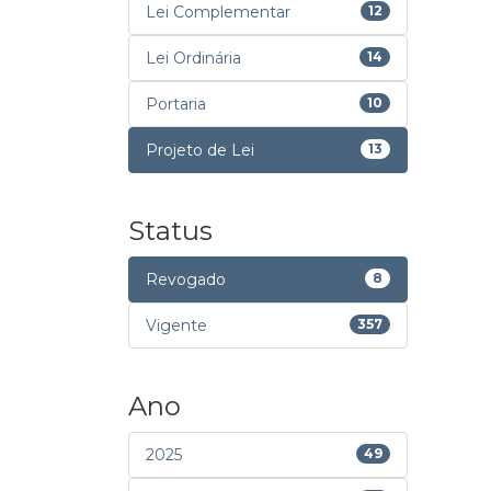
Lei Complementar
12
Lei Ordinária
14
Portaria
10
Projeto de Lei
13
Status
Revogado
8
Vigente
357
Ano
2025
49