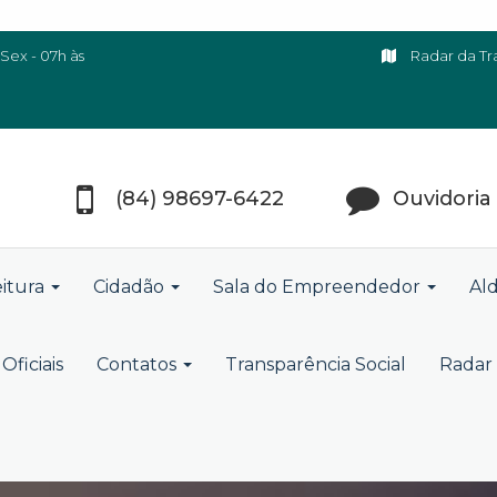
Sex - 07h às
Radar da Tr
(84) 98697-6422
Ouvidoria
eitura
Cidadão
Sala do Empreendedor
Ald
Oficiais
Contatos
Transparência Social
Radar 