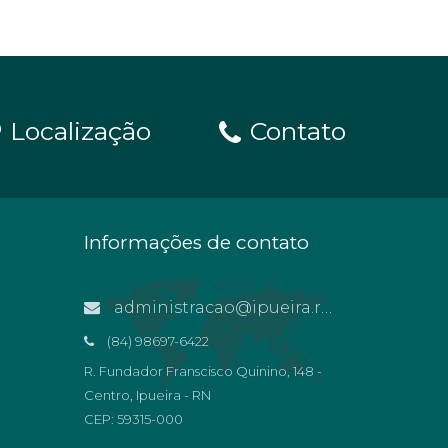
Localização
Contato
Informações de contato
administracao@ipueira.rn.gov.br
(84) 98697-6422
R. Fundador Franscisco Quinino, 148 -
Centro, Ipueira - RN
CEP: 59315-000