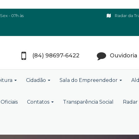
Sex - 07h às
Radar da Tr
(84) 98697-6422
Ouvidoria
eitura
Cidadão
Sala do Empreendedor
Ald
Oficiais
Contatos
Transparência Social
Radar 