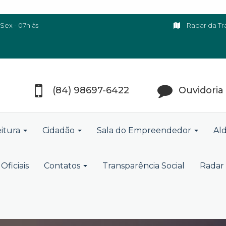
Sex - 07h às
Radar da Tr
(84) 98697-6422
Ouvidoria
eitura
Cidadão
Sala do Empreendedor
Ald
Oficiais
Contatos
Transparência Social
Radar 