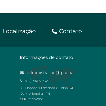
Localização
Contato
Informações de contato
administracao@ipueira.rn.gov.br
(84) 98697-6422
R. Fundador Franscisco Quinino, 148 -
Centro, Ipueira - RN
CEP: 59315-000