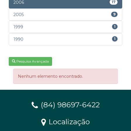
2006
17
2005
9
1999
1
1990
1
Pesquisa Avançada
Nenhum elemento encontrado.
(84) 98697-6422
Localização