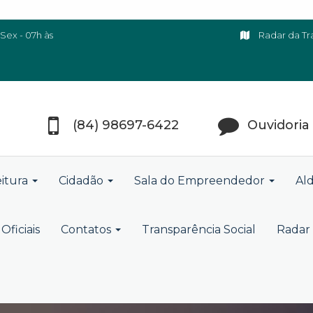
Sex - 07h às
Radar da Tr
(84) 98697-6422
Ouvidoria
eitura
Cidadão
Sala do Empreendedor
Ald
Oficiais
Contatos
Transparência Social
Radar 