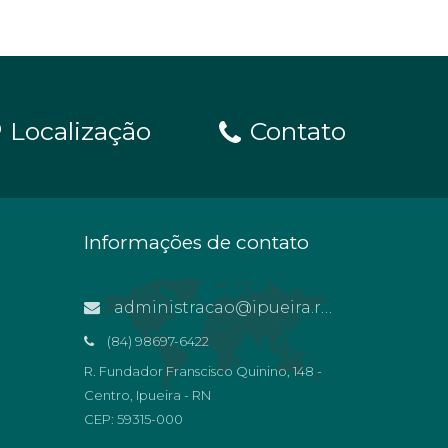
Localização
Contato
Informações de contato
administracao@ipueira.rn.gov.br
(84) 98697-6422
R. Fundador Franscisco Quinino, 148 -
Centro, Ipueira - RN
CEP: 59315-000