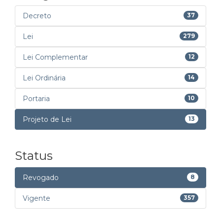
Decreto
37
Lei
279
Lei Complementar
12
Lei Ordinária
14
Portaria
10
Projeto de Lei
13
Status
Revogado
8
Vigente
357