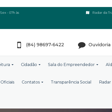
Sex - 07h às
Radar da Tr
(84) 98697-6422
Ouvidoria
eitura
Cidadão
Sala do Empreendedor
Ald
Oficiais
Contatos
Transparência Social
Radar 