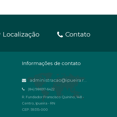
Localização
Contato
Informações de contato
administracao@ipueira.rn.gov.br
(84) 98697-6422
R. Fundador Franscisco Quinino, 148 -
Centro, Ipueira - RN
CEP: 59315-000