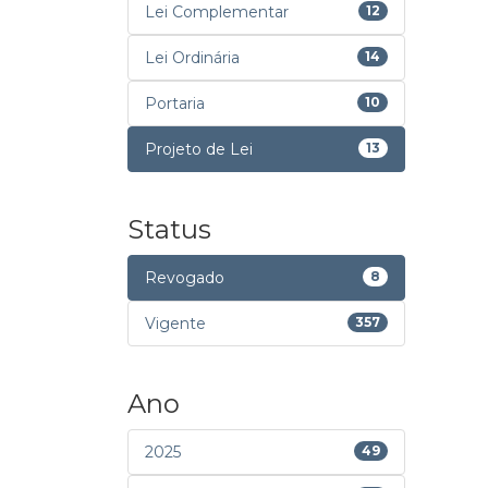
Lei Complementar
12
Lei Ordinária
14
Portaria
10
Projeto de Lei
13
Status
Revogado
8
Vigente
357
Ano
2025
49