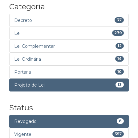
Categoria
Decreto
37
Lei
279
Lei Complementar
12
Lei Ordinária
14
Portaria
10
Projeto de Lei
13
Status
Revogado
8
Vigente
357