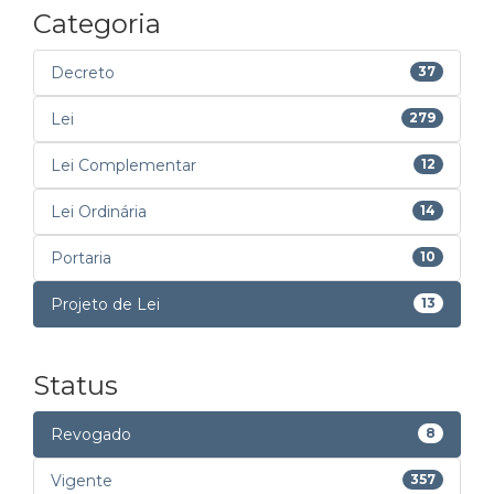
Categoria
Decreto
37
Lei
279
Lei Complementar
12
Lei Ordinária
14
Portaria
10
Projeto de Lei
13
Status
Revogado
8
Vigente
357