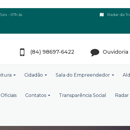
Sex - 07h às
Radar da Tr
(84) 98697-6422
Ouvidoria
eitura
Cidadão
Sala do Empreendedor
Ald
Oficiais
Contatos
Transparência Social
Radar 