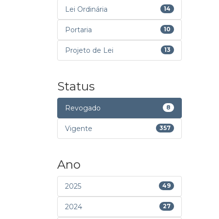
Lei Ordinária
14
Portaria
10
Projeto de Lei
13
Status
Revogado
8
Vigente
357
Ano
2025
49
2024
27