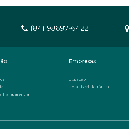
(84) 98697-6422
dão
Empresas
os
Licitação
ia
Nota Fiscal Eletrônica
a Transparência