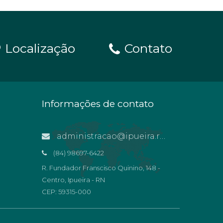
Localização
Contato
Informações de contato
administracao@ipueira.rn.gov.br
(84) 98697-6422
R. Fundador Franscisco Quinino, 148 -
Centro, Ipueira - RN
CEP: 59315-000