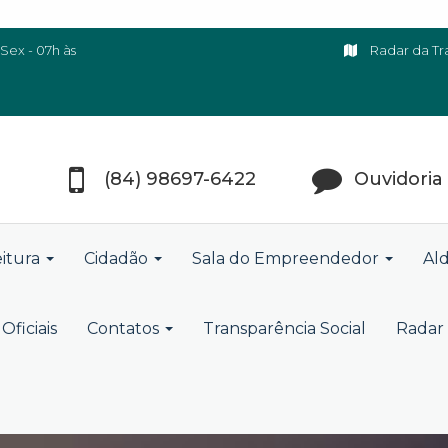
Sex - 07h às
Radar da Tr
(84) 98697-6422
Ouvidoria
eitura
Cidadão
Sala do Empreendedor
Ald
Oficiais
Contatos
Transparência Social
Radar 