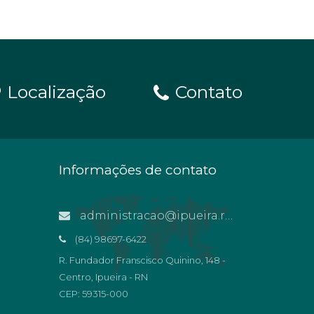
Localização
Contato
Informações de contato
administracao@ipueira.rn.gov.br
(84) 98697-6422
R. Fundador Franscisco Quinino, 148 -
Centro, Ipueira - RN
CEP: 59315-000