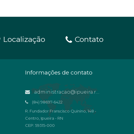
Localização
Contato
Informações de contato
administracao@ipueira.rn.gov.br
(84) 98697-6422
R. Fundador Franscisco Quinino, 148 -
Centro, Ipueira - RN
CEP: 59315-000