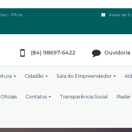
Sex - 07h às
Radar da Tr
(84) 98697-6422
Ouvidoria
eitura
Cidadão
Sala do Empreendedor
Ald
Oficiais
Contatos
Transparência Social
Radar 