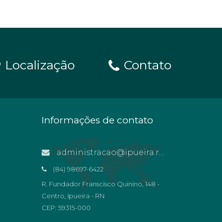
Localização
Contato
Informações de contato
administracao@ipueira.rn.gov.br
(84) 98697-6422
R. Fundador Franscisco Quinino, 148 -
Centro, Ipueira - RN
CEP: 59315-000