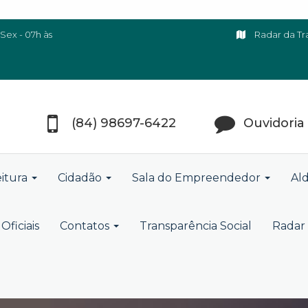
Sex - 07h às
Radar da Tr
(84) 98697-6422
Ouvidoria
eitura
Cidadão
Sala do Empreendedor
Ald
Oficiais
Contatos
Transparência Social
Radar 