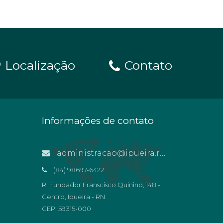
Localização
Contato
Informações de contato
administracao@ipueira.rn.gov.br
(84) 98697-6422
R. Fundador Franscisco Quinino, 148 -
Centro, Ipueira - RN
CEP: 59315-000