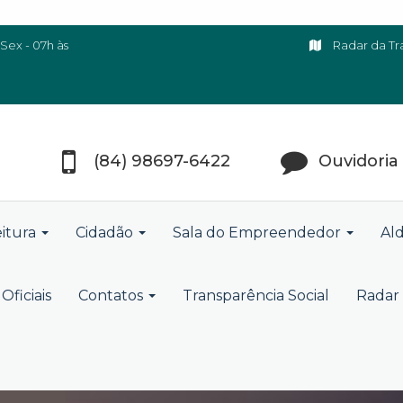
Sex - 07h às
Radar da Tr
(84) 98697-6422
Ouvidoria
eitura
Cidadão
Sala do Empreendedor
Ald
Oficiais
Contatos
Transparência Social
Radar 