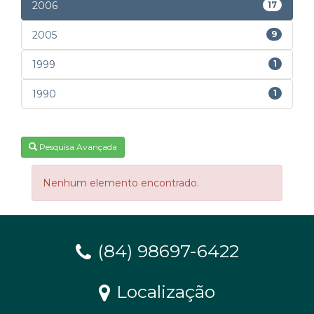
2006
17
2005
9
1999
1
1990
1
Pesquisa Avançada
Nenhum elemento encontrado.
(84) 98697-6422
Localização