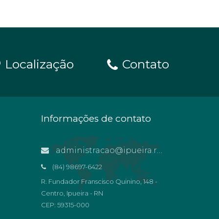
Localização
Contato
Informações de contato
administracao@ipueira.rn.gov.br
(84) 98697-6422
R. Fundador Franscisco Quinino, 148 -
Centro, Ipueira - RN
CEP: 59315-000