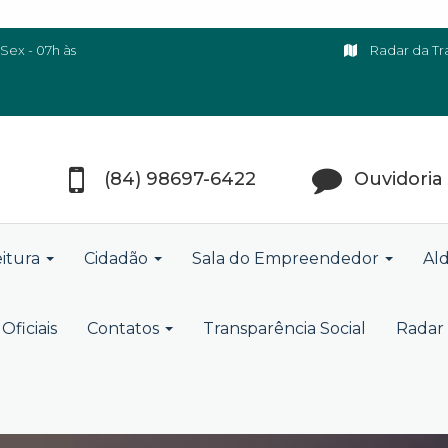
Sex - 07h às
Radar da Tr
(84) 98697-6422
Ouvidoria
eitura
Cidadão
Sala do Empreendedor
Ald
Oficiais
Contatos
Transparência Social
Radar 